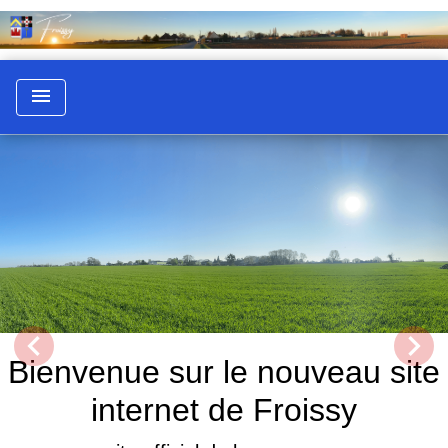
menu
chevron_left
chevron_right
Previous
Next
Bienvenue sur le nouveau site
internet de Froissy