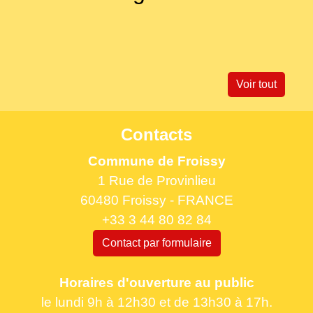
Voir tout
Contacts
Commune de Froissy
1 Rue de Provinlieu
60480 Froissy - FRANCE
+33 3 44 80 82 84
Contact par formulaire
Horaires d'ouverture au public
le lundi 9h à 12h30 et de 13h30 à 17h.