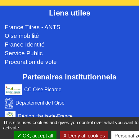
Liens utiles
France Titres - ANTS
Oise mobilité
France Identité
Service Public
Procuration de vote
Partenaires institutionnels
CC Oise Picarde
Département de l'Oise
Région Hauts-de-France
This site uses cookies and gives you control over what you want to
activate
Préfecture de l'Oise
OK, accept all
Deny all cookies
Personaliz