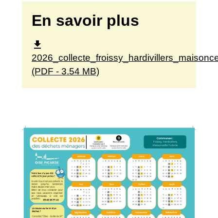
En savoir plus
file_download
2026_collecte_froissy_hardivillers_maisonce
(PDF - 3.54 MB)