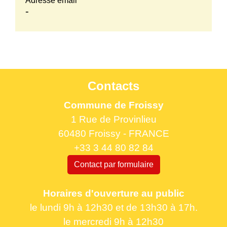
Adresse email
-
Contacts
Commune de Froissy
1 Rue de Provinlieu
60480 Froissy - FRANCE
+33 3 44 80 82 84
Contact par formulaire
Horaires d'ouverture au public
le lundi 9h à 12h30 et de 13h30 à 17h.
le mercredi 9h à 12h30