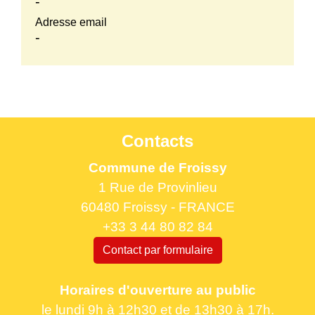
-
Adresse email
-
Contacts
Commune de Froissy
1 Rue de Provinlieu
60480 Froissy - FRANCE
+33 3 44 80 82 84
Contact par formulaire
Horaires d'ouverture au public
le lundi 9h à 12h30 et de 13h30 à 17h.