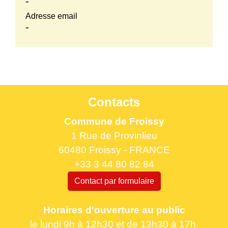
-
Adresse email
-
Contacts
Commune de Froissy
1 Rue de Provinlieu
60480 Froissy - FRANCE
+33 3 44 80 82 84
Contact par formulaire
Horaires d'ouverture au public
le lundi 9h à 12h30 et de 13h30 à 17h.