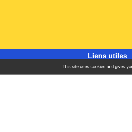
Liens utiles
This site uses cookies and gives you
France Titres - ANT
Oise mobilité
France Identité
Service Public
Procuration de vote