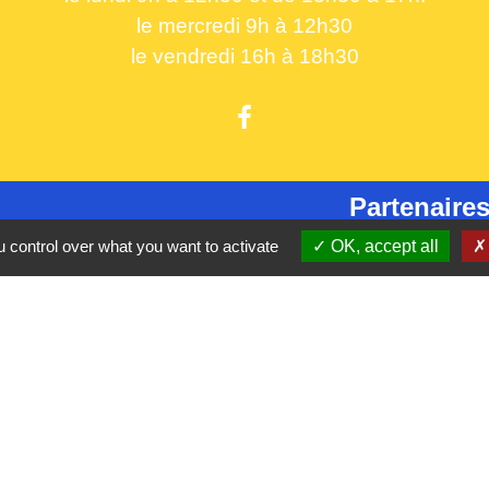
le mercredi 9h à 12h30
le vendredi 16h à 18h30
Partenaires
 control over what you want to activate
OK, accept all
CC Oise 
S
Département 
Région Hau
Préfecture d
Site réalis