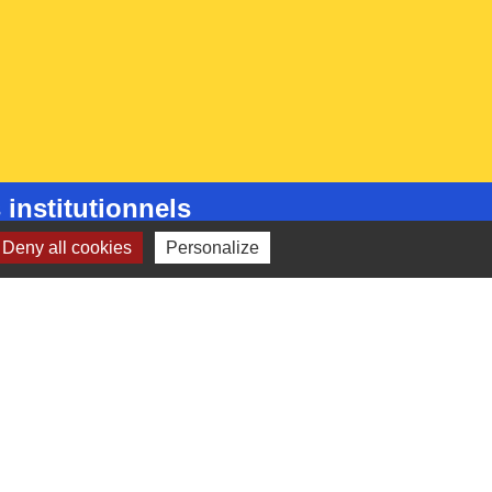
 institutionnels
Deny all cookies
Personalize
Picarde
de l'Oise
ts-de-France
e l'Oise
é par KOM Conseil