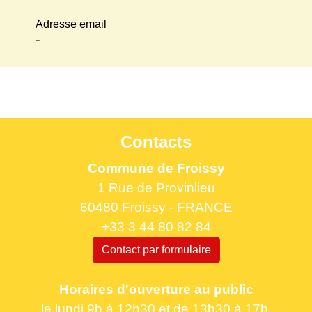
Adresse email
-
Contacts
Commune de Froissy
1 Rue de Provinlieu
60480 Froissy - FRANCE
+33 3 44 80 82 84
Contact par formulaire
Horaires d'ouverture au public
le lundi 9h à 12h30 et de 13h30 à 17h.