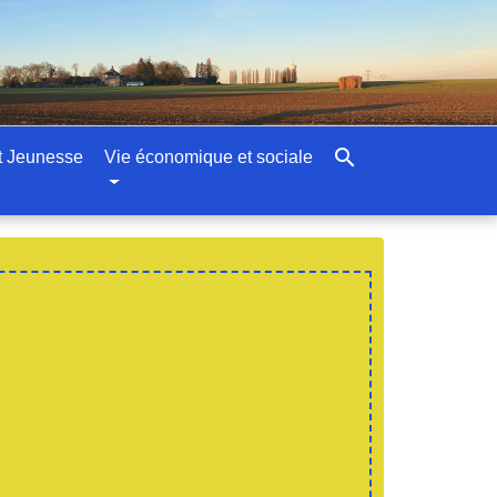
search
t Jeunesse
Vie économique et sociale